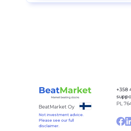
+358 
suppo
PL 764
BeatMarket Oy
Not investment advice.
Please see our full
disclaimer.