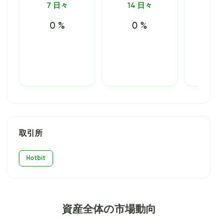
7 日々
14 日々
30
0 %
0 %
0
取引所
Hotbit
資産全体の市場動向