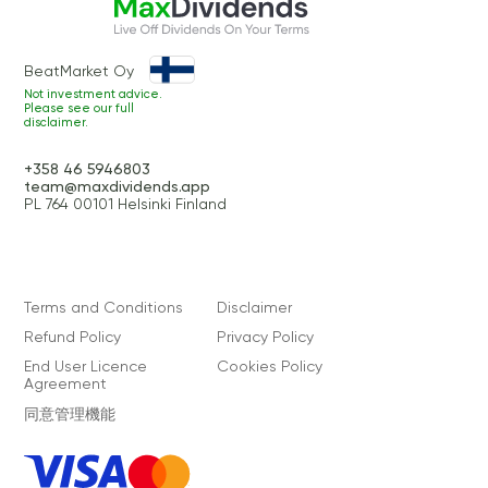
BeatMarket Oy
Not investment advice.
Please see our full
disclaimer.
+358 46 5946803
team@maxdividends.app
PL 764 00101 Helsinki Finland
Terms and Conditions
Disclaimer
Refund Policy
Privacy Policy
End User Licence
Cookies Policy
Agreement
同意管理機能
VISA
Master
Card